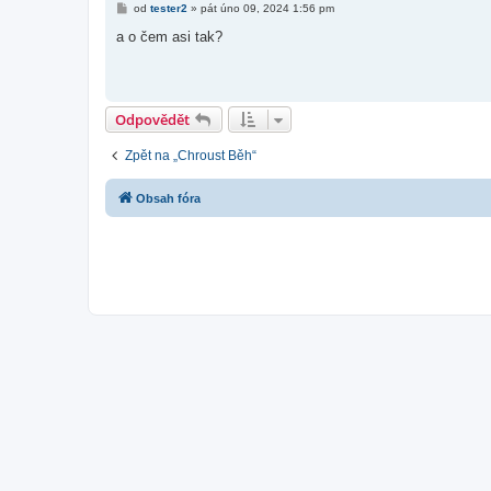
P
od
tester2
»
pát úno 09, 2024 1:56 pm
ř
í
a o čem asi tak?
s
p
ě
v
e
k
Odpovědět
Zpět na „Chroust Běh“
Obsah fóra