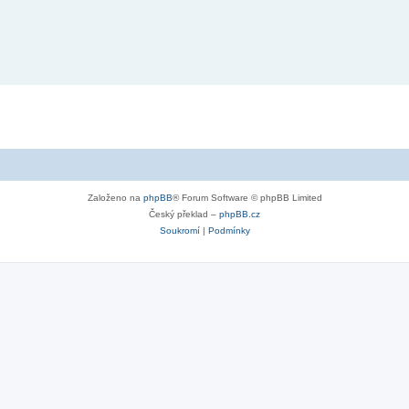
Založeno na
phpBB
® Forum Software © phpBB Limited
Český překlad –
phpBB.cz
Soukromí
|
Podmínky