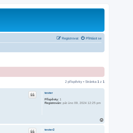
Registrovat
Přihlásit se
2 příspěvky • Stránka
1
z
1
tester
Příspěvky:
1
Registrován:
pát úno 09, 2024 12:25 pm
N
a
h
tester2
o