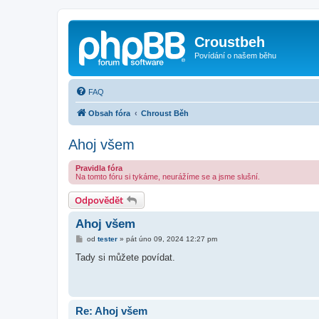
Croustbeh
Povídání o našem běhu
FAQ
Obsah fóra
Chroust Běh
Ahoj všem
Pravidla fóra
Na tomto fóru si tykáme, neurážíme se a jsme slušní.
Odpovědět
Ahoj všem
P
od
tester
»
pát úno 09, 2024 12:27 pm
ř
í
Tady si můžete povídat.
s
p
ě
v
e
k
Re: Ahoj všem